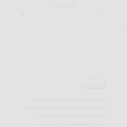
من نحن
مطعم ام خليل
/
من نحن
منذ عام 1977
قصتنا
في عام ١٩٧٧، افتتحت رائدة الأعمال
اللبنانية وفنانة الطهي أنطوانيت رامي،
المعروفة لدى الأردنيين باسم “أم
خليل”، مطعمها في مدينة جرش