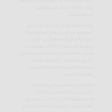
أعمدتها وآثارها على مجدها العريق، وقد
كانت يومًا ما إحدى أهم عواصم
الديكابوليس.
يُعد مطعم لبناني أم خليل من أقدم
المطاعم في الأردن، وقد أصبح وجهةً
سياحيةً محليةً وعالميةً في الأردن.
يقصده الأردنيون والأجانب من كل حدب
وصوب للاستمتاع بتشكيلة واسعة من
أشهى المأكولات المُقدمة بجودة
استثنائية ممزوجة بنكهة الضيافة
العربية الأصيلة.
استقطب مطعم لبناني أم خليلة
العديد من الشخصيات البارزة
والمشهورة والتاريخية من جميع دول
العالم، ومن أبرزهم جلالة الملك الأردني