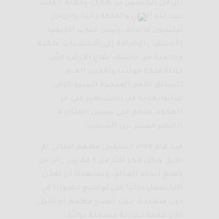
الراحل الحسين بن طلال، وجلالة الملك
عبد الله الثاني والملكة رانيا، والراحل
نيلسون مانديلا، رئيس جنوب أفريقيا
الأسبق. بالإضافة إلى شخصيات ملكية
وعالمية من مختلف بقاع الأرض، مثل
جلالة ملكة هولندا والأمين العام
السابق للأمم المتحدة السيد كوفي
عنانوالعديد من المشاهير على مر
العقود. منهم على سبيل المثال لا
الحصر مستر بين الشهير.
منذ عام ١٩٧٧، استقبل مطعم لبناني أم
خليل وبكل فخر أكثر من ٨ ملايين زائر من
جميع أنحاء العالم. ويسعدنا أن نعلن
أننا نعمل حاليًا على توسيع حضورنا في
دول متعددة، حيث أصبح مطعم أم خليل
الآن علامة تجارية مسجلة دوليًا.