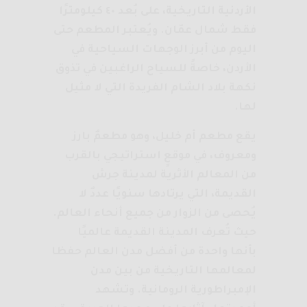
الأردنية التاريخية، على بُعد ٤٠ كيلومترًا
فقط شمال عمّان. ويُعتبر المطعم حتى
اليوم من أبرز الوجهات السياحية في
الأردن، خاصةً للسياح الراغبين في تذوق
نكهة بلاد الشام الفريدة التي لا مثيل
لها.
يقع مطعم أم خليل، وهو مطعمٌ بارز
ومعروف، في موقعٍ استراتيجي بالقرب
من المعالم الأثرية لمدينة جرش
القديمة، التي يرتادها سنويًا عددٌ لا
يُحصى من الزوار من جميع أنحاء العالم.
حيث تُعرف المدينة القديمة عالميًا
بأنها واحدة من أفضل مدن العالم حفظا
لمعالمها التاريخية من بين مدن
الإمبراطورية الرومانية. وتشهد